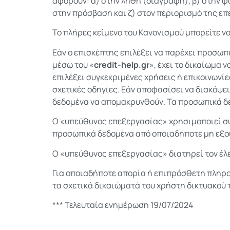
αφορούν: α) στην λήθη (διαγραφή), β) στην φ
στην πρόσβαση και ζ) στον περιορισμό της επ
Το πλήρες κείμενο του Κανονισμού μπορείτε να
Εάν ο επισκέπτης επιλέξει να παρέχει προσωπ
μέσω του «
credit-help.gr
», έχει το δικαίωμα 
επιλέξει συγκεκριμένες χρήσεις ή επικοινωνίε
σχετικές οδηγίες. Εάν αποφασίσει να διακόψε
δεδομένα να απομακρυνθούν. Τα προσωπικά δεδ
Ο «υπεύθυνος επεξεργασίας» χρησιμοποιεί σύγ
προσωπικά δεδομένα από οποιαδήποτε μη εξο
Ο «υπεύθυνος επεξεργασίας» διατηρεί τον έλ
Για οποιαδήποτε απορία ή επιπρόσθετη πληρ
τα σχετικά δικαιώματά του χρήστη δικτυακού 
*** Τελευταία ενημέρωση 19/07/2024