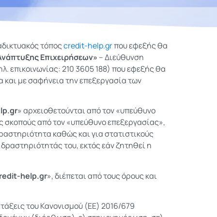
αδικτυακός τόπος
credit-help.gr
που εφεξής θα
Ανάπτυξης Επιχειρήσεων»
– Διεύθυνση
ηλ. επικοινωνίας: 210 3605 188) που εφεξής θα
α και με σαφήνεια την επεξεργασία των
lp.gr
» αρχειοθετούνται από τον «υπεύθυνο
ς σκοπούς από τον «υπεύθυνο επεξεργασίας»,
ραστηριότητα καθώς και για στατιστικούς
 δραστηριότητάς του, εκτός εάν ζητηθεί η
redit-help.gr
», διέπεται από τους όρους και
ατάξεις του Κανονισμού (ΕΕ) 2016/679