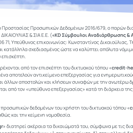
ύ Προστασίας Προσωπικών Δεδομένων 2016/679, ο παρών δι
 ΔΙΚΑΙΟΥΛΙΑΣ & ΣΙΑ Ε.Ε. (
«KD Σύμβουλοι Αναδιάρθρωσης & 
06 71, Υπεύθυνος επικοινωνίας: Κωνσταντίνος Δικαιούλιας, Τ
ναι κατάλληλα σχεδιασμένος ώστε να καλύπτει απόλυτα νόμιμ
 επισκέπτη.
έχονται από τον επισκέπτη του δικτυακού τόπου «
credit-he
να αποτελούν αντικείμενο επεξεργασίας για ενημερωτικού
αι άλλων αποστολών και κλήσεων συναφών με την ανωτέρω δ
αι από τον «υπεύθυνο επεξεργασίας» κατά τη διάρκεια της
ν προσωπικών δεδομένων του χρήστη του δικτυακού τόπου «
c
αθώς και την κείμενη νομοθεσία.
gr
» διατηρεί ακέραια τα δικαιώματά του, σύμφωνα με τις δι