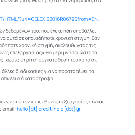
εδομένων (διόρθωση), ε) στην ενημέρωση, στ)
L/TXT/HTML/?uri=CELEX:32016R0679&from=EN
.
ών δεδομένων του, που έχετε ήδη υποβάλλει
ένα αυτά σε οποιαδήποτε χρονική στιγμή. Εάν
ιαδήποτε χρονική στιγμή, ακολουθώντας τις
θυνος επεξεργασίας» θα μεριμνήσει ώστε τα
υς, χωρίς τη ρητή συγκατάθεσή του χρήστη.
 άλλες διαδικασίες για να προστατέψει τα
 απώλεια ή καταστροφή.
ένων από τον «υπεύθυνο επεξεργασίας» ή/και
ε email:
hello [αt] credit-help [dοt] gr
.