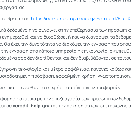
ορητότητα δεδομένων, γ) στην εναντίωση, δ) στην αλλαγή δ
εξεργασίας.
 το βρείτε στο
https://eur-lex.europa.eu/legal-content/E
ικά δεδομένα ή να συναινεί στην επεξεργασία των προσωπικ
να ενημερωθεί και να διορθώσει ή και να διαγράψει τα δεδομ
ς, θα έχει την δυνατότητα να διακόψει την εγγραφή του οπο
ι την εγγραφή από κάποια υπηρεσία ή επικοινωνία, ο «υπεύ
ομένα σας δεν διατίθενται και δεν διαβιβάζονται σε τρίτο
χρονη τεχνολογία και μέτρα ασφάλειας, κανόνες καθώς και
υσιοδοτημένη πρόσβαση, εσφαλμένη χρήση, γνωστοποίηση,
εγχο και την ευθύνη στη χρήση αυτών των πληροφοριών.
οφόρηση σχετικά με την επεξεργασία των προσωπικών δεδομ
τόπου «
credit-help.gr
» και την άσκηση αυτών, επικοινωνήστ